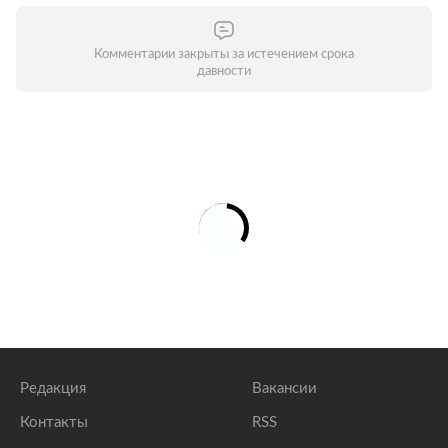
Комментарии закрыты за истечением срока
давности
Редакция
Вакансии
Контакты
RSS