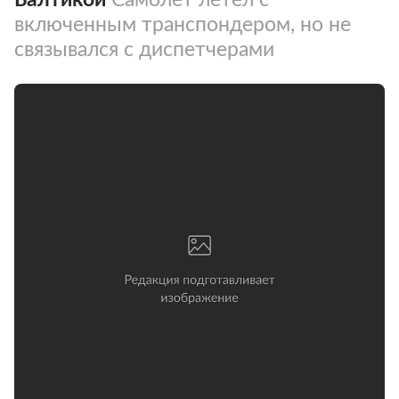
включенным транспондером, но не
связывался с диспетчерами