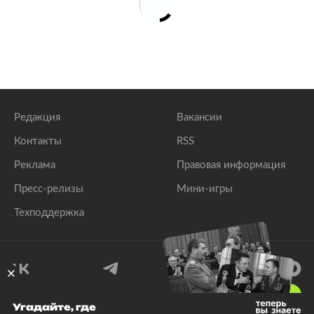
Редакция
Вакансии
Контакты
RSS
Реклама
Правовая информация
Пресс-релизы
Мини-игры
Техподдержка
18
+
Угадайте, где