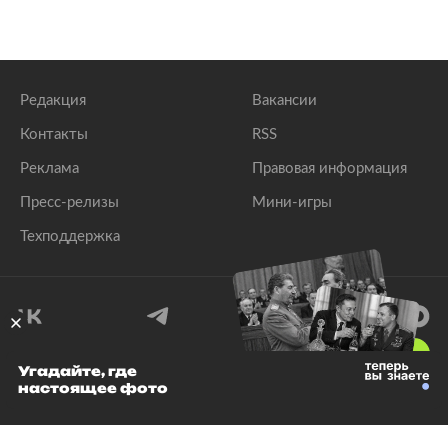
Редакция
Вакансии
Контакты
RSS
Реклама
Правовая информация
Пресс-релизы
Мини-игры
Техподдержка
18
+
Угадайте, где
настоящее фото
© 1999–2026 Все права защищены.
ООО «Лента.Ру»