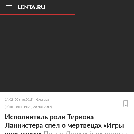
11
A
14:02, 20 мая 2015
Культура
(обновлено: 14:21, 20 мая 2015)
Исполнитель роли Тириона
Ланнистера спел о мертвецах «Игры
престолов»
Питер Динклейдж принял