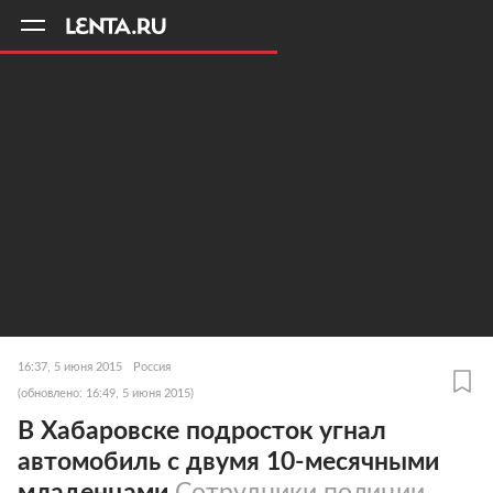
11
A
16:37, 5 июня 2015
Россия
(обновлено: 16:49, 5 июня 2015)
В Хабаровске подросток угнал
автомобиль с двумя 10-месячными
младенцами
Сотрудники полиции