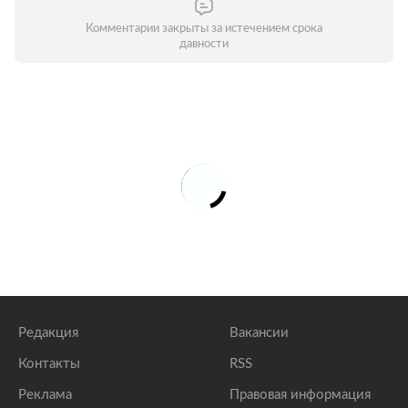
Комментарии закрыты за истечением срока
давности
Редакция
Вакансии
Контакты
RSS
Реклама
Правовая информация