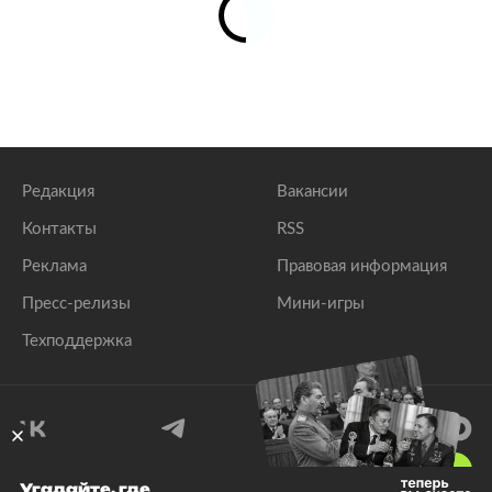
Редакция
Вакансии
Контакты
RSS
Реклама
Правовая информация
Пресс-релизы
Мини-игры
Техподдержка
18
+
Угадайте, где