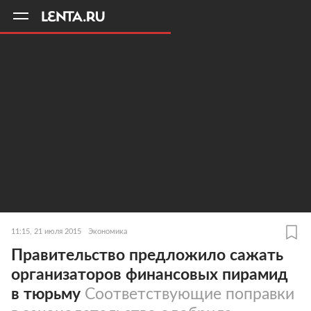
11
A
11:15, 21 июля 2015
Экономика
Правительство предложило сажать
организаторов финансовых пирамид
в тюрьму
Соответствующие поправки