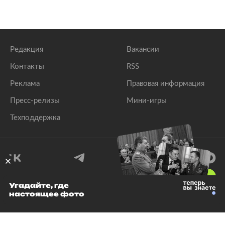
Редакция
Вакансии
Контакты
RSS
Реклама
Правовая информация
Пресс-релизы
Мини-игры
Техподдержка
18
+
Угадайте, где
настоящее фото
© 1999–2026 Все права защищены.
ООО «Лента.Ру»
Лента добра