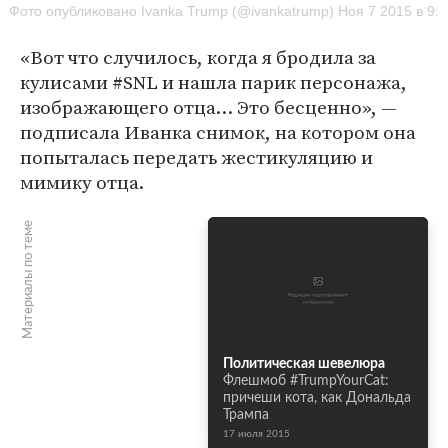
Фото опубликовано Ivanka Trump (@ivankatrump) Ноя 7 2015 в 9:
«Вот что случилось, когда я бродила за
кулисами #SNL и нашла парик персонажа,
изображающего отца… Это бесценно», —
подписала Иванка снимок, на котором она
попыталась передать жестикуляцию и
мимику отца.
Материалы по теме
Политическая шевелюра
Флешмоб #TrumpYourCat:
причеши кота, как Дональда
Трампа
17 июля 2015