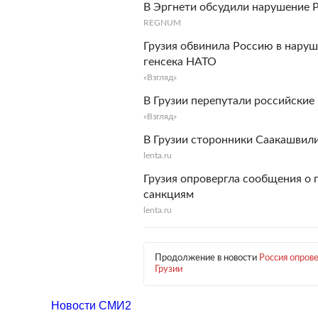
В Эргнети обсудили нарушение 
REGNUM
Грузия обвинила Россию в наруш
генсека НАТО
«Взгляд»
В Грузии перепутали российские
«Взгляд»
В Грузии сторонники Саакашвил
lenta.ru
Грузия опровергла сообщения о
санкциям
lenta.ru
Продолжение в новости
Россия опров
Грузии
Новости СМИ2