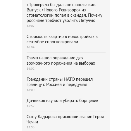
«Проверяла бы дальше шашлычки».
Выпуск «Нового Ревизорро» из
стоматологии попал в скандал. Почему
россияне требуют уволить Летучую
16:07
Стоимость квартир в новостройках в
сентябре спрогнозировали
16:04
Трамп нашел оправдание для
возможного поражения на выборах
16:02
Гражданин страны НАТО перешел
границу с Россией и передумал
16:00
Дачников научили убирать борщевик
15:59
Сыну Кадырова присвоили звание Героя
Чечни
15:56