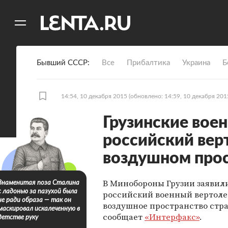
11
A
Бывший СССР
Все
Прибалтика
Украина
Б
14:54, 10 декабря 2015
(обновлено: 14:59, 10 декабря 201
Грузинские вое
российский вер
воздушном про
В Минобороны Грузии заявили
Знаменитая поза Сталина
с ладонью за пазухой была
российский военный вертол
не ради образа — так он
воздушное пространство стра
маскировал искалеченную в
сообщает
«Интерфакс»
.
детстве руку