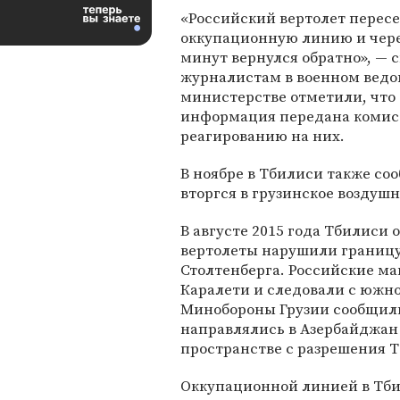
«Российский вертолет пересе
оккупационную линию и чере
минут вернулся обратно», — 
журналистам в военном ведо
министерстве отметили, что
информация передана комис
реагированию на них.
В ноябре в Тбилиси также со
вторгся в грузинское воздуш
В августе 2015 года Тбилиси 
вертолеты нарушили границу 
Столтенберга. Российские ма
Каралети и следовали с южно
Минобороны Грузии сообщили
направлялись в Азербайджан
пространстве с разрешения Т
Оккупационной линией в Тби