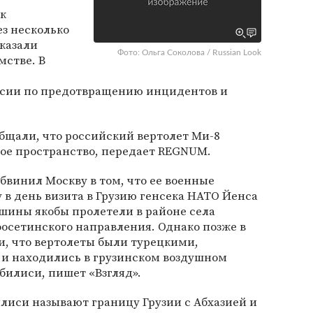
к
з несколько
сказали
Фото: Ольга Соколова / Russian Look
мстве. В
сии по предотвращению инцидентов и
общали, что российский вертолет Ми-8
ное пространство, передает REGNUM.
обвинил Москву в том, что ее военные
в день визита в Грузию генсека НАТО Йенса
шины якобы пролетели в районе села
осетинского направления. Однако позже в
, что вертолеты были турецкими,
 и находились в грузинском воздушном
билиси, пишет «Взгляд».
лиси называют границу Грузии с Абхазией и