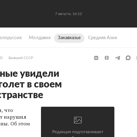
7 августа, 16:12
елоруссия
Молдавия
Закавказье
Средняя Азия
5)
Бывший СССР
нные увидели
толет в своем
странстве
, что
ет нарушил
ны. Об этом