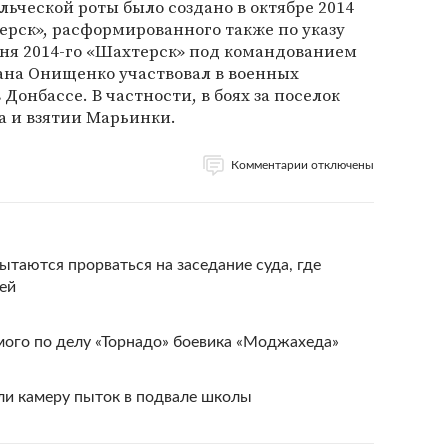
льческой роты было создано в октябре 2014
терск», расформированного также по указу
юня 2014-го «Шахтерск» под командованием
ана Онищенко участвовал в военных
 Донбассе. В частности, в боях за поселок
ка и взятии Марьинки.
Комментарии отключены
таются прорваться на заседание суда, где
ей
ого по делу «Торнадо» боевика «Моджахеда»
и камеру пыток в подвале школы