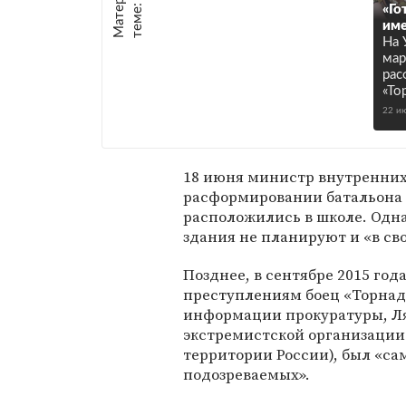
е
:
«Го
име
На 
мар
рас
«То
22 и
18 июня министр внутренних 
расформировании батальона 
расположились в школе. Одна
здания не планируют и «в сво
Позднее, в сентябре 2015 год
преступлениям боец «Торнад
информации прокуратуры, Ля
экстремистской организации
территории России), был «са
подозреваемых».