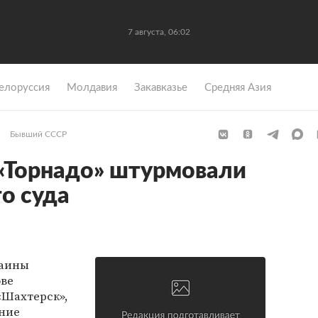
7 августа, 06:02
елоруссия
Молдавия
Закавказье
Средняя Азия
Бывший СССР
«Торнадо» штурмовали
о суда
раины
ове
«Шахтерск»,
ание