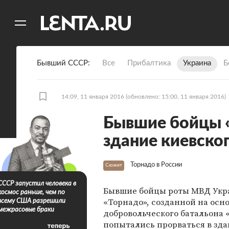
11
A
Бывший СССР
Все
Прибалтика
Украина
Б
14:09, 11 января 2016
(обновлено: 15:00, 11 января 2016)
Бывшие бойцы 
здание киевског
Торнадо в России
Сюжет
СССР запустил человека в
Бывшие бойцы роты МВД Ук
космос раньше, чем по
«Торнадо», созданной на осн
всему США разрешили
межрасовые браки
добровольческого батальона 
попытались прорваться в зд