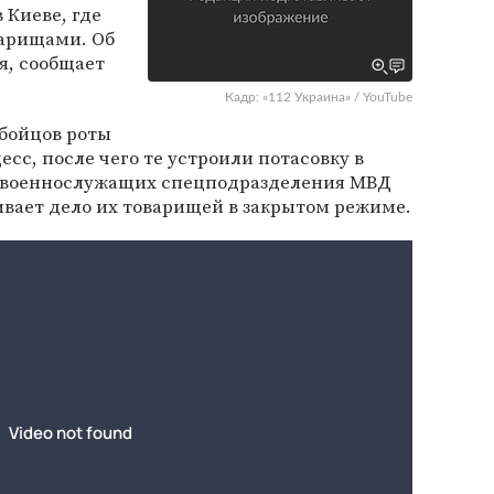
 Киеве, где
варищами. Об
я, сообщает
Кадр: «112 Украина» / YouTube
бойцов роты
есс, после чего те устроили потасовку в
 военнослужащих спецподразделения МВД
ривает дело их товарищей в закрытом режиме.