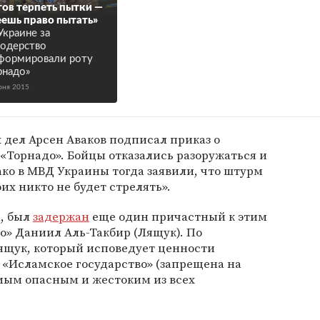
тов терпеть пытки —
ешь право пытать»
Украине за
одерство
формировали роту
рнадо»
юня 2015
дел Арсен Аваков подписал приказ о
«Торнадо». Бойцы отказались разоружаться и
ко в МВД Украины тогда заявили, что штурм
их никто не будет стрелять».
а, был
задержан
еще один причастный к этим
о» Даниил Аль-Такбир (Лящук). По
щук, который исповедует ценности
 «Исламское государство» (запрещена на
мым опасным и жестоким из всех