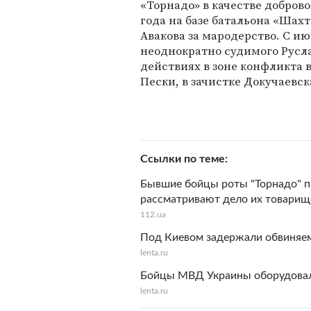
«Торнадо» в качестве доброво
года на базе батальона «Шах
Авакова за мародерство. С и
неоднократно судимого Русл
действиях в зоне конфликта в
Пески, в зачистке Докучаевс
Ссылки по теме
Бывшие бойцы роты "Торнадо" пы
рассматривают дело их товарищ
112.ua
Под Киевом задержали обвиняем
lenta.ru
Бойцы МВД Украины оборудовал
lenta.ru