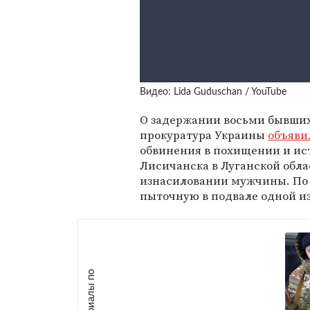
Видео: Lida Guduschan / YouTube
О задержании восьми бывших
прокуратура Украины
объяви
обвинения в похищении и ис
Лисичанска в Луганской обла
изнасиловании мужчины. По 
пыточную в подвале одной и
М
а
т
р
и
а
л
ы
п
о
т
е
м
е