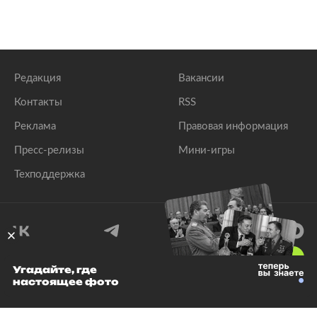
Редакция
Вакансии
Контакты
RSS
Реклама
Правовая информация
Пресс-релизы
Мини-игры
Техподдержка
18
+
Угадайте, где
настоящее фото
© 1999–2026 Все права защищены.
ООО «Лента.Ру»