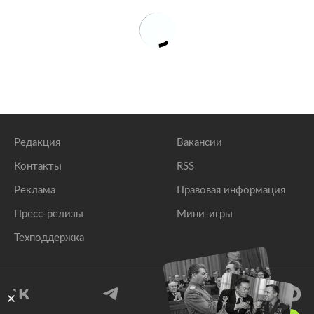
Редакция
Вакансии
Контакты
RSS
Реклама
Правовая информация
Пресс-релизы
Мини-игры
Техподдержка