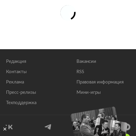
Редакция
Вакансии
Контакты
RSS
Реклама
Правовая информация
Пресс-релизы
Мини-игры
Техподдержка