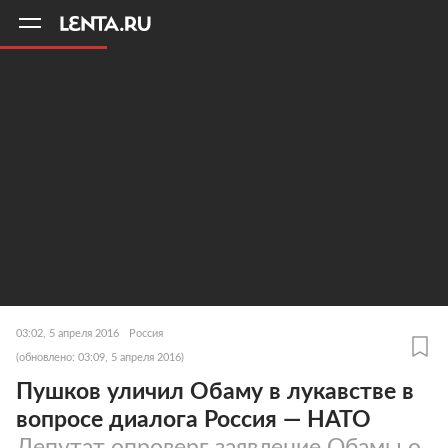
11
A
03:02, 5 апреля 2016
Россия
(обновлено: 03:09, 5 апреля 2016)
Пушков уличил Обаму в лукавстве в
вопросе диалога Россия — НАТО
Депутат опроверг заявление Обамы о