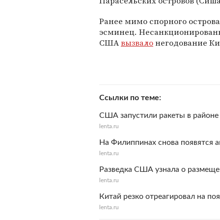
Парасельских островов (Сиша
Ранее мимо спорного остров
эсминец. Несанкционированн
США
вызвало
негодование Ки
Ссылки по теме
США запустили ракеты в район
lenta.ru
На Филиппинах снова появятся 
lenta.ru
Разведка США узнала о размеще
lenta.ru
Китай резко отреагировал на по
lenta.ru