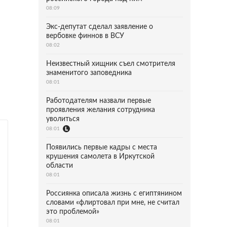
08:09
Экс-депутат сделал заявление о
вербовке финнов в ВСУ
08:02
Неизвестный хищник съел смотрителя
знаменитого заповедника
08:01
Работодателям назвали первые
проявления желания сотрудника
уволиться
08:01
Появились первые кадры с места
крушения самолета в Иркутской
области
08:01
Россиянка описала жизнь с египтянином
словами «флиртовал при мне, не считал
это проблемой»
08:01