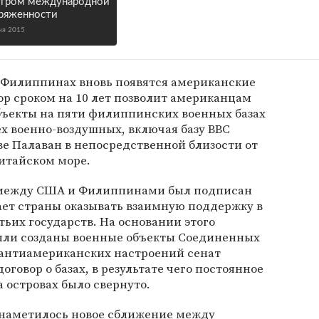
тром международной
ряженности
ня 2015
а Филиппинах вновь появятся американские
р сроком на 10 лет позволит американцам
бъекты на пяти филиппинских военных базах
х военно-воздушных, включая базу ВВС
ве Палаван в непосредственной близости от
итайском море.
е между США и Филиппинами был подписан
вает страны оказывать взаимную поддержку в
тьих государств. На основании этого
ыли созданы военные объекты Соединенных
е антиамериканских настроений сенат
говор о базах, в результате чего постоянное
 островах было свернуто.
в наметилось новое сближение между