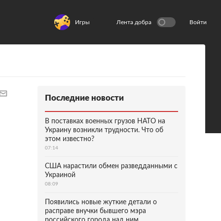
Игры
Лента добра
Войти
Последние новости
В поставках военных грузов НАТО на
Украину возникли трудности. Что об
этом известно?
07:14
США нарастили обмен разведданными с
Украиной
08:09
Появились новые жуткие детали о
расправе внучки бывшего мэра
российского города над ним