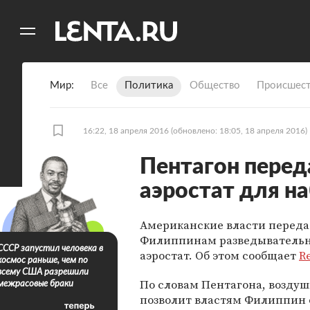
11
A
Мир
Все
Политика
Общество
Происшест
16:22, 18 апреля 2016
(обновлено: 18:05, 18 апреля 2016)
Пентагон пере
аэростат для н
Американские власти переда
Филиппинам разведыватель
СССР запустил человека в
аэростат. Об этом сообщает
R
космос раньше, чем по
всему США разрешили
По словам Пентагона, воздуш
межрасовые браки
позволит властям Филиппин 