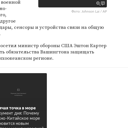
 военной
но-
Фото: Johnson Lai / AP
го,
 другое
адары, сенсоры и устройства связи на общую
.
посетил министр обороны США Эштон Картер
ть обязательства Вашингтона защищать
Тихоокеанском регионе.
ячая точка в море
умент дня: Почему
но-Китайское море
новится новым