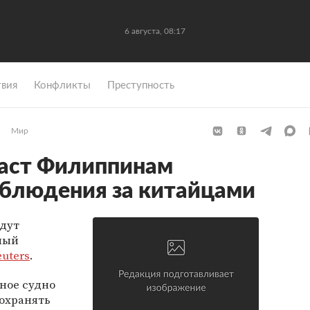
6 августа, 08:17
вия
Конфликты
Преступность
Мир
даст Филиппинам
аблюдения за китайцами
дут
ный
euters
.
ное судно
охранять