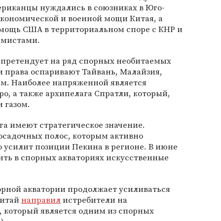
риканцы нуждались в союзниках в Юго-
экономической и военной мощи Китая, а
мощь США в территориальном споре с КНР и
амистами.
претендует на ряд спорных необитаемых
ии права оспаривают Тайвань, Малайзия,
м. Наиболее напряженной является
ро, а также архипелага Спратли, который,
и газом.
ага имеют стратегическое значение.
осадочных полос, которым активно
 усилит позиции Пекина в регионе. В июне
дить в спорных акваториях искусственные
орной акватории продолжает усиливаться
Китай
направил
истребители на
, который является одним из спорных