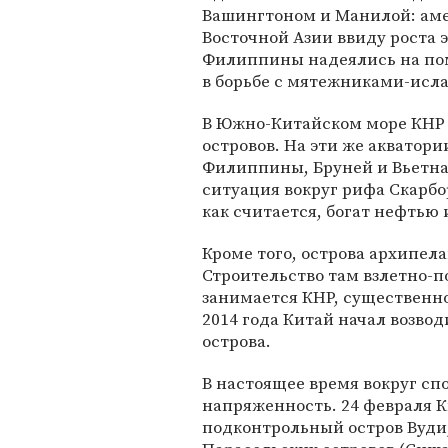
Вашингтоном и Манилой: аме
Восточной Азии ввиду роста 
Филиппины надеялись на по
в борьбе с мятежниками-исл
В Южно-Китайском море КНР 
островов. На эти же акватор
Филиппины, Бруней и Вьетна
ситуация вокруг рифа Скарбо
как считается, богат нефтью 
Кроме того, острова архипел
Строительство там взлетно-п
занимается КНР, существенно
2014 года Китай начал возво
острова.
В настоящее время вокруг сп
напряженность. 24 февраля 
подконтрольный остров Вуди