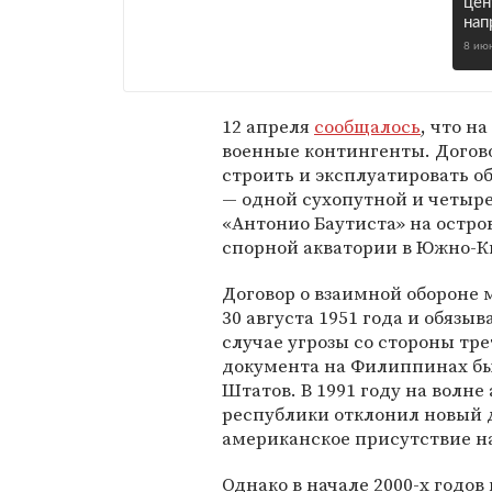
цен
нап
8 ию
12 апреля
сообщалось
, что н
военные контингенты. Догово
строить и эксплуатировать о
— одной сухопутной и четыре
«Антонио Баутиста» на остро
спорной акватории в Южно-К
Договор о взаимной оборон
30 августа 1951 года и обязы
случае угрозы со стороны тре
документа на Филиппинах б
Штатов. В 1991 году на волн
республики отклонил новый до
американское присутствие на
Однако в начале 2000-х годо