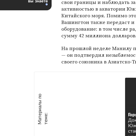
свои границы и наблюдать за
активностью в акватории Юж
Китайского моря. Помимо это
Вашингтон также передаст и
оборудование: в том числе р
сумму 42 миллиона долларов
На прошлой неделе Манилу 
— он подтвердил незыблемос
своего союзника в Азиатско-
М
а
т
р
и
а
л
ы
п
о
т
е
м
е
е
:
Гор
Док
Юж
ста