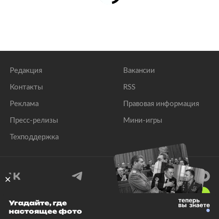
Редакция
Вакансии
Контакты
RSS
Реклама
Правовая информация
Пресс-релизы
Мини-игры
Техподдержка
18
+
Угадайте, где
настоящее фото
© 1999–2026 Все права защищены.
ООО «Лента.Ру»