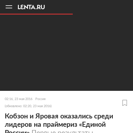
11
A
02:16, 23 мая 2016
Россия
(обновлено: 02:20, 23 мая 2016)
Кобзон и Яровая оказались среди
лидеров на праймериз «Единой
России»
Первые результаты