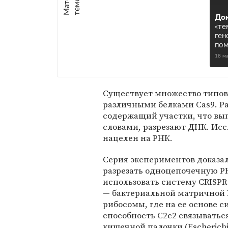
е
:
До
«те
ген
пом
18 м
Существует множество типов 
различными белками Cas9. Ра
содержащий участки, что в
словами, разрезают ДНК. Ис
нацелен на РНК.
Серия экспериментов доказал
разрезать одноцепочечную РН
использовать систему CRISP
— бактериальной матричной 
рибосомы, где на ее основе 
способность C2c2 связывать
кишечной палочки (Escherichia