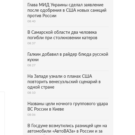
Глава МИД Украины сделал заявление
после одобрения в США новых санкций
против России
08:40
В Самарской области два человека
погибли при столкновении катеров
08:37
Галкин добавил в райдер блюда русской
кухни
08:27
На Западе узнали о планах США
повторить венесуэльский сценарий в
одной стране
08:10
Названы цели ночного группового удара
ВС России в Киеве
08:06
В Госдуме возмутились разницей цен на
автомобили «АвтоВАЗа» в России и за