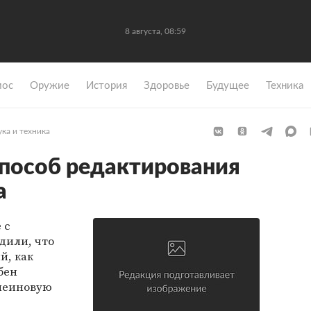
8 августа, 08:59
мос
Оружие
История
Здоровье
Будущее
Техника
ка и техника
пособ редактирования
а
 с
дили, что
й, как
бен
леиновую