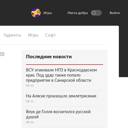
Игры
Лента добра
Войти
Гаджеты
Игры
Софт
Последние новости
ВСУ атаковали НПЗ в Краснодарском
крае. Под удар также попало
предприятие в Самарской области
08:43
На Аляске произошло землетрясение
08:51
Внук де Голля восхитился русской
душой
08:46