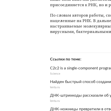
присоединяется к РНК, но и 
По словам авторов работы, с
нацеленные на РНК. В дальн
настраиваемые молекулярны
вирусными, бактериальными
Ссылки по теме
C2c2 is a single-component progr
Science
Найден быстрый способ создан
lenta.ru
ДНК-штрихкоды рассказали об 
lenta.ru
ДНК-ножницы превратили в отв