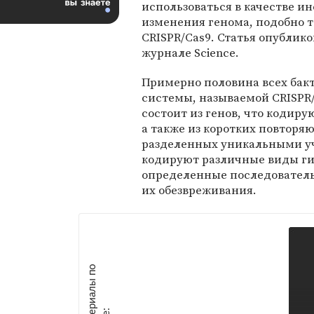
использоваться в качестве и
изменения генома, подобно 
CRISPR/Cas9. Статья опублико
журнале Science.
Примерно половина всех бак
системы, называемой CRISPR
состоит из генов, что кодир
а также из коротких повтор
разделенных уникальными у
кодируют различные виды ги
определенные последователь
их обезвреживания.
М
а
т
р
и
а
л
ы
п
о
т
е
м
е