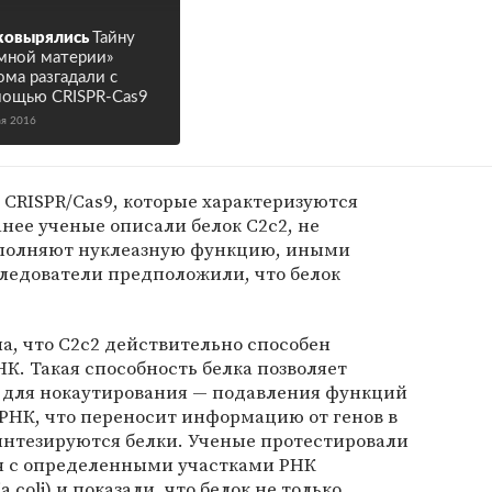
ковырялись
Тайну
мной материи»
ома разгадали с
ощью CRISPR-Саs9
ая 2016
CRISPR/Cas9, которые характеризуются
нее ученые описали белок C2c2, не
ыполняют нуклеазную функцию, иными
следователи предположили, что белок
а, что C2c2 действительно способен
К. Такая способность белка позволяет
R для нокаутирования — подавления функций
РНК, что переносит информацию от генов в
синтезируются белки. Ученые протестировали
ся с определенными участками РНК
 coli) и показали, что белок не только