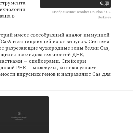
нструмента
технологии
Изображение: Jennifer Doudna / UC
вана в
Berkeley
терий имеет своеобразный аналог иммунной
/Cas9 и защищающей их от вирусов. Система
уют разрезающие чужеродные гены белки Cas,
яющихся последовательностей ДНК,
частками — спейсерами. Спейсеры
довой РНК — молекулы, которая узнает
ности вирусных генов и направляют Cas для