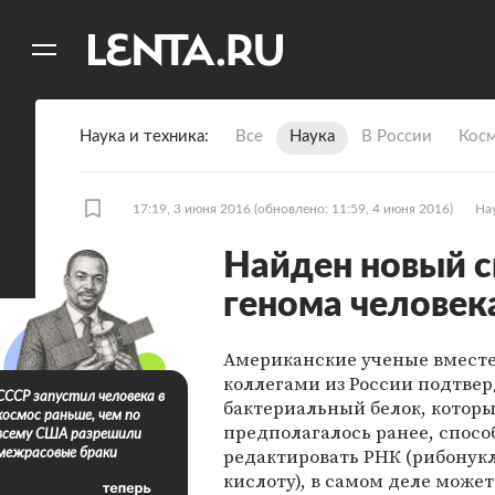
11
A
Наука и техника
Все
Наука
В России
Кос
17:19, 3 июня 2016
(обновлено: 11:59, 4 июня 2016)
Нау
Найден новый с
генома человек
Американские ученые вместе
коллегами из России подтвер
СССР запустил человека в
бактериальный белок, которы
космос раньше, чем по
предполагалось ранее, спосо
всему США разрешили
редактировать РНК (рибонук
межрасовые браки
кислоту), в самом деле может