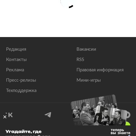
Редакция
Вакансии
Контакты
RSS
Реклама
Правовая информация
Пресс-релизы
Мини-игры
Техподдержка
18
+
Угадайте, где
© 1999–2026 Все права защищены.