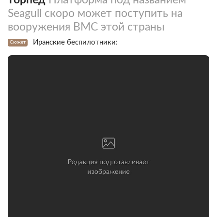
Seagull скоро может поступить на
вооружения ВМС этой страны
Иранские беспилотники:
Сюжет