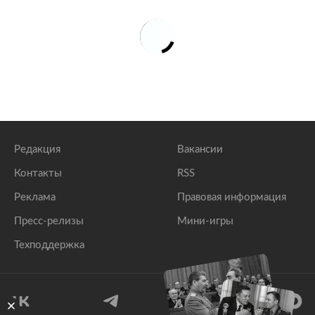
Редакция
Вакансии
Контакты
RSS
Реклама
Правовая информация
Пресс-релизы
Мини-игры
Техподдержка