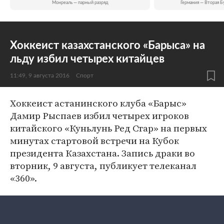
Монреаль — парный разряд
Германия — Вторая Б
Хоккеист казахстанского «Барыса» на
льду избил четырех китайцев
11:49, 9 августа 2016
Спорт
Хоккеист астанинского клуба «Барыс»
Дамир Рыспаев избил четырех игроков
китайского «Куньлунь Ред Стар» на первых
минутах стартовой встречи на Кубок
президента Казахстана. Запись драки во
вторник, 9 августа, публикует телеканал
«360».