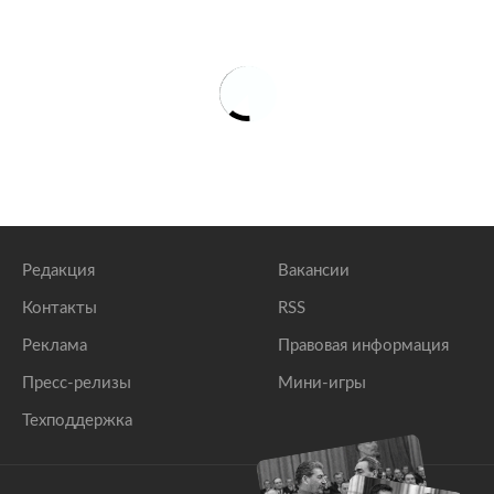
Редакция
Вакансии
Контакты
RSS
Реклама
Правовая информация
Пресс-релизы
Мини-игры
Техподдержка