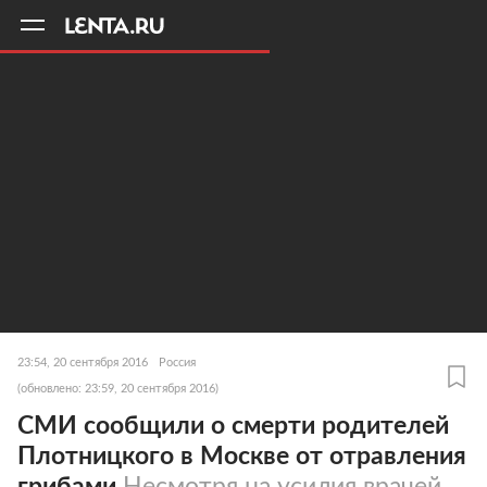
11
A
23:54, 20 сентября 2016
Россия
(обновлено: 23:59, 20 сентября 2016)
СМИ сообщили о смерти родителей
Плотницкого в Москве от отравления
грибами
Несмотря на усилия врачей,