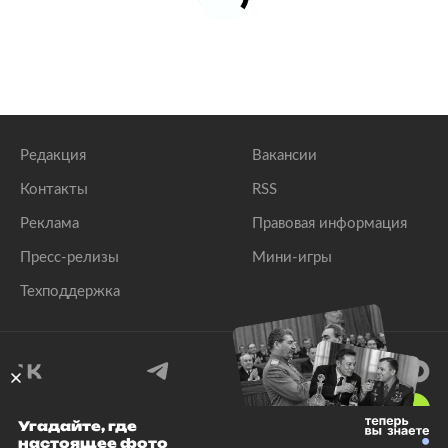
Редакция
Вакансии
Контакты
RSS
Реклама
Правовая информация
Пресс-релизы
Мини-игры
Техподдержка
18
+
Угадайте, где
настоящее фото
© 1999–2026 Все права защищены.