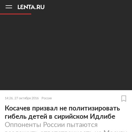
11
A
14:26, 27 октября 2016
Россия
Косачев призвал не политизировать
гибель детей в сирийском Идлибе
Оппоненты России пытаются