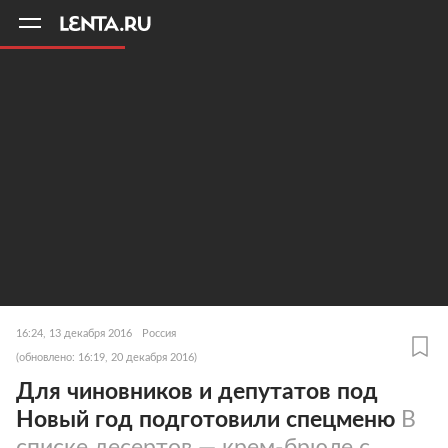
11
A
16:24, 13 декабря 2016
Россия
(обновлено: 16:19, 20 декабря 2016)
Для чиновников и депутатов под
Новый год подготовили спецменю
В
списке десертов — крем-брюле с