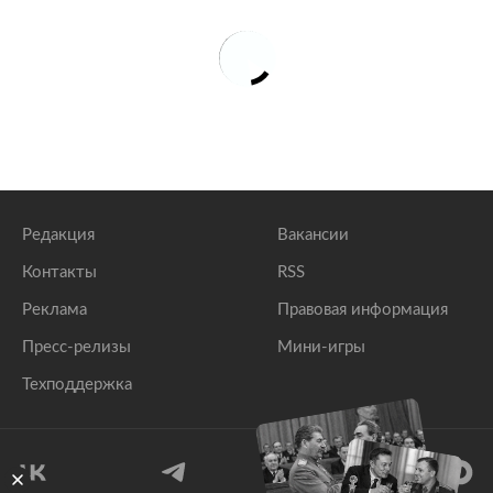
Редакция
Вакансии
Контакты
RSS
Реклама
Правовая информация
Пресс-релизы
Мини-игры
Техподдержка