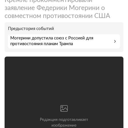
заявление Федерики Могерини о
совместном противостоянии США
Предыстория событий
Могерини допустила союз с Россией для
противостояния планам Трампа