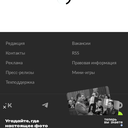
Редакция
Вакансии
Контакты
RSS
Реклама
Правовая информация
Пресс-релизы
Мини-игры
Техподдержка
18
+
Угадайте, где
настоящее фото
© 1999–2026 Все права защищены.