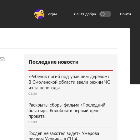
Игры
Лента добра
Войти
Последние новости
«Ребенок погиб под упавшим деревом».
В Смоленской области ввели режим ЧС
из-за непогоды
01:36
Раскрыты сборы фильма «Последний
богатырь. Колобок» в первый день
проката
02:03
Госдеп не захотел видеть Умерова
послом Украины в США