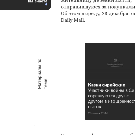
жительницу деревни Латти,
отправившуюся за покупками
Об этом в среду, 28 декабря, 
Daily Mail.
М
а
т
р
и
а
л
ы
п
о
т
е
м
е
е
:
Казни сирийские
Участники войны в С
соревнуются друг с
другом в изощреннос
пыток
28 июля 2016