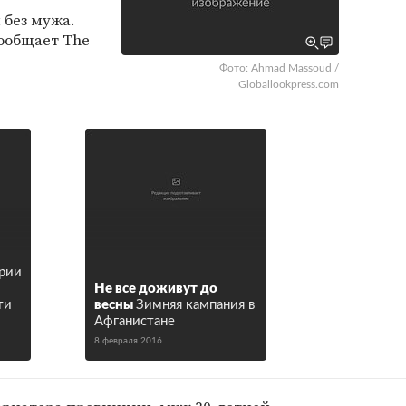
 без мужа.
сообщает The
Фото: Ahmad Massoud /
Globallookpress.com
ирии
Не все доживут до
ти
весны
Зимняя кампания в
Афганистане
8 февраля 2016