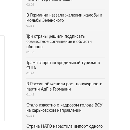
02:02
В Германии назвали жалкими жалобы и
мольбы Зеленского
01:56
Три страны решили подписать
совместное соглашение в области
обороны
01:56
Трамп запретил «родильный туризм» в
США
01:48
В России объяснили рост популярности
партии АдГ в Германии
01:42
Стало известно о кадровом голоде ВСУ
на харьковском направлении
01:31
Страна НАТО нарастила импорт одного