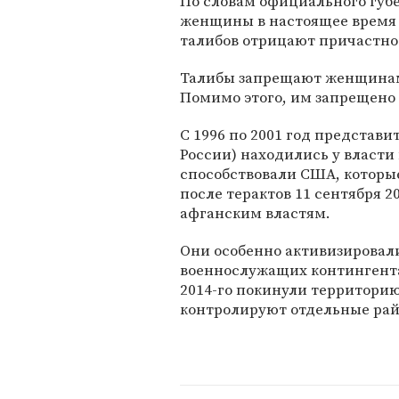
По словам официального губ
женщины в настоящее время 
талибов отрицают причастнос
Талибы запрещают женщинам
Помимо этого, им запрещено 
С 1996 по 2001 год представ
России) находились у власт
способствовали США, которы
после терактов 11 сентября 2
афганским властям.
Они особенно активизировали
военнослужащих контингента
2014-го покинули территорию
контролируют отдельные ра