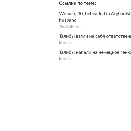
Ссылки по теме
Woman, 30, beheaded in Afghanistan
husband
The Daily Mail
Талибы взяли на себя ответствен
lenta.ru
Талибы напали на немецкое ген
lenta.ru