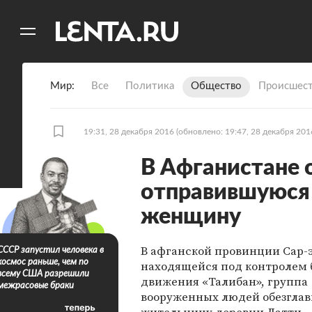
11
A
Мир
Все
Политика
Общество
Происшест
19:31, 28 декабря 2016
(обновлено: 19:47, 28 декабря 201
В Афганистане 
отправившуюся 
женщину
В афганской провинции Сар-э
СССР запустил человека в
космос раньше, чем по
находящейся под контролем 
всему США разрешили
движения «Талибан», группа
межрасовые браки
вооруженных людей обезглав