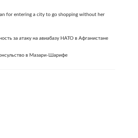
 for entering a city to go shopping without her
ность за атаку на авиабазу НАТО в Афганистане
консульство в Мазари-Шарифе