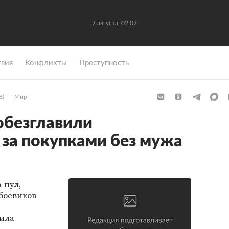
7 августа, 02:07
вия
Конфликты
Преступность
6)
Мир
обезглавили
за покупками без мужа
-пул,
боевиков
ила