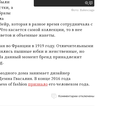
 были
тки, а
Фото: Balenciaga
бразы
ла
ейр, которая в разное время сотрудничала с
 Что касается самой коллекции, то в нее
ветов и объемные жакеты.
ан во Франции в 1919 году. Отличительными
влялись пышные юбки и женственные, но
На данный момент бренд принадлежит
g.
 модного дома занимает дизайнер
емна Гвасалия. В конце 2016 года
ess of fashion
признало
его человеком года.
Комментарии отключены