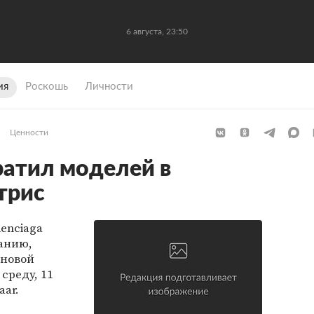
6 августа, 23:50
ия
Роскошь
Личности
Ценности
ратил моделей в
трис
enciaga
анию,
 новой
среду, 11
aar.