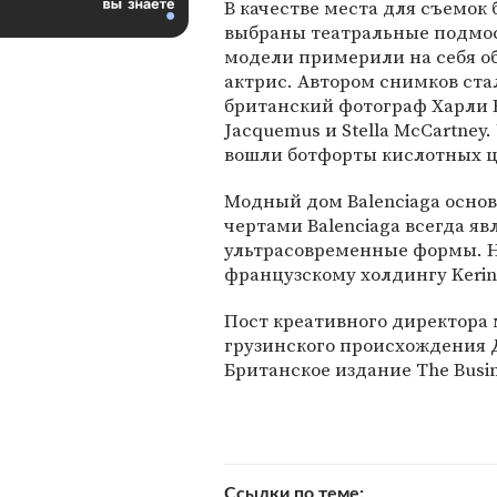
В качестве места для съемок
выбраны театральные подмос
модели примерили на себя о
актрис. Автором снимков ста
британский фотограф Харли В
Jacquemus и Stella McCartney.
вошли ботфорты кислотных ц
Модный дом Balenciaga основ
чертами Balenciaga всегда я
ультрасовременные формы. 
французскому холдингу Kerin
Пост креативного директора
грузинского происхождения Д
Британское издание The Busin
Ссылки по теме