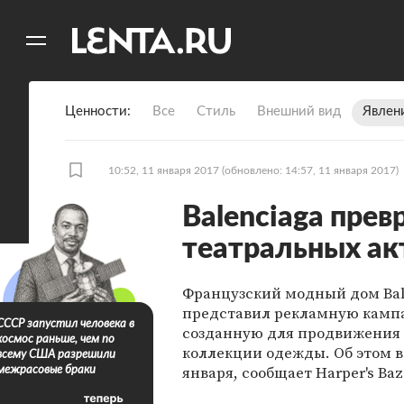
11
A
Ценности
Все
Стиль
Внешний вид
Явлен
10:52, 11 января 2017
(обновлено: 14:57, 11 января 2017)
Balenciaga прев
театральных ак
Французский модный дом Bal
представил рекламную камп
СССР запустил человека в
созданную для продвижения
космос раньше, чем по
коллекции одежды. Об этом в 
всему США разрешили
января, сообщает Harper's Baz
межрасовые браки