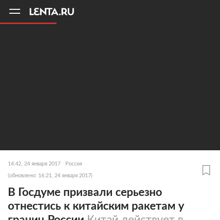
11
A
14:42, 24 января 2017
Россия
(обновлено: 16:21, 24 января 2017)
В Госдуме призвали серьезно
отнестись к китайским ракетам у
границ России
Китай действует в