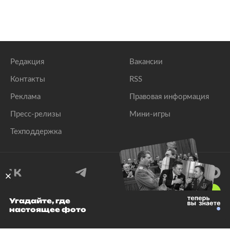
Редакция
Вакансии
Контакты
RSS
Реклама
Правовая информация
Пресс-релизы
Мини-игры
Техподдержка
18
+
Угадайте, где
настоящее фото
© 1999–2026 Все права защищены.
ООО «Лента.Ру»