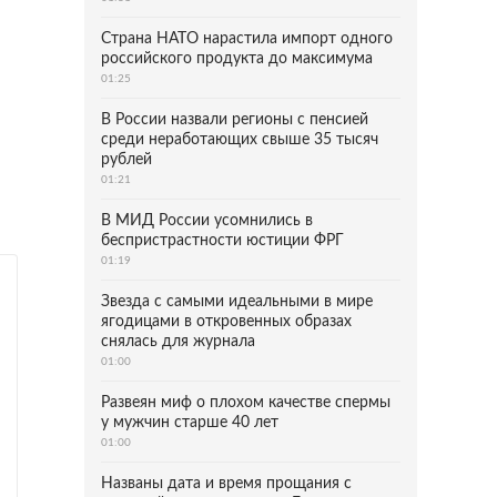
Страна НАТО нарастила импорт одного
российского продукта до максимума
01:25
В России назвали регионы с пенсией
среди неработающих свыше 35 тысяч
рублей
01:21
В МИД России усомнились в
беспристрастности юстиции ФРГ
01:19
Звезда с самыми идеальными в мире
ягодицами в откровенных образах
снялась для журнала
01:00
Развеян миф о плохом качестве спермы
у мужчин старше 40 лет
01:00
Названы дата и время прощания с