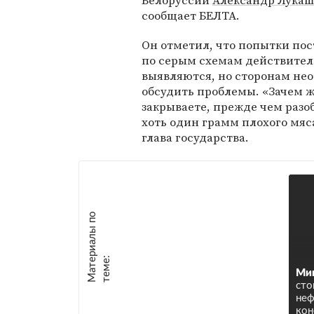
Белоруссии
Александр Лукаш
сообщает БЕЛТА.
Он отметил, что попытки пос
по серым схемам действител
выявляются, но сторонам не
обсудить проблемы. «Зачем ж
закрываете, прежде чем разо
хоть один грамм плохого мяс
глава государства.
М
а
т
р
и
а
л
ы
п
о
т
е
м
е
е
:
Мин
сто
неф
кон