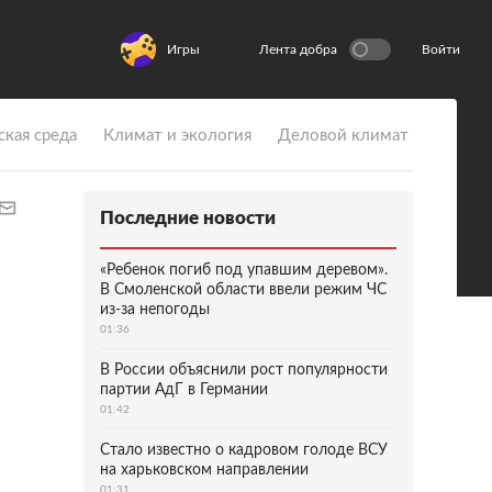
Игры
Лента добра
Войти
ская среда
Климат и экология
Деловой климат
Последние новости
«Ребенок погиб под упавшим деревом».
В Смоленской области ввели режим ЧС
из-за непогоды
01:36
В России объяснили рост популярности
партии АдГ в Германии
01:42
Стало известно о кадровом голоде ВСУ
на харьковском направлении
01:31