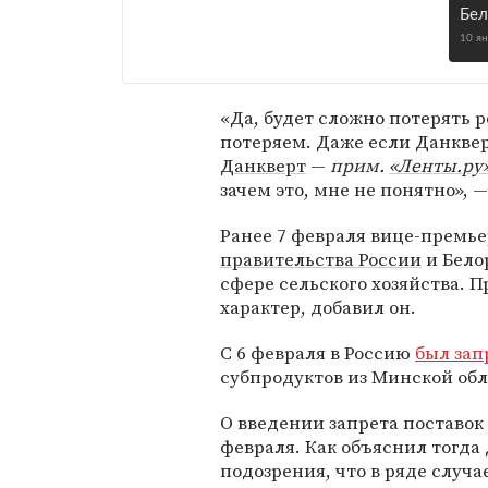
Бел
10 я
«Да, будет сложно потерять р
потеряем. Даже если Данкве
Данкверт
—
прим.
«Ленты.ру
зачем это, мне не понятно», 
Ранее 7 февраля вице-премь
правительства России
и Бело
сфере сельского хозяйства. П
характер, добавил он.
С 6 февраля в Россию
был за
субпродуктов из Минской обл
О введении запрета поставок
февраля. Как объяснил тогда
подозрения, что в ряде случ