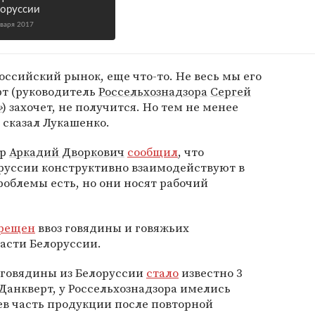
оруссии
нваря 2017
оссийский рынок, еще что-то. Не весь мы его
рт (руководитель
Россельхознадзора
Сергей
»
) захочет, не получится. Но тем не менее
— сказал Лукашенко.
ер
Аркадий Дворкович
сообщил
, что
руссии конструктивно взаимодействуют в
роблемы есть, но они носят рабочий
прещен
ввоз говядины и говяжьих
асти Белоруссии.
 говядины из Белоруссии
стало
известно 3
 Данкверт, у Россельхознадзора имелись
аев часть продукции после повторной