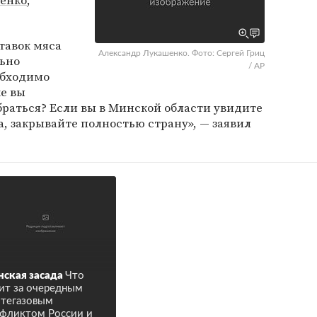
енко
,
тавок мяса
Александр Лукашенко. Фото: Сергей Гриц
ьно
/ AP
обходимо
е вы
браться? Если вы в Минской области увидите
а, закрывайте полностью страну», — заявил
ская засада
Что
ит за очередным
тегазовым
фликтом России и