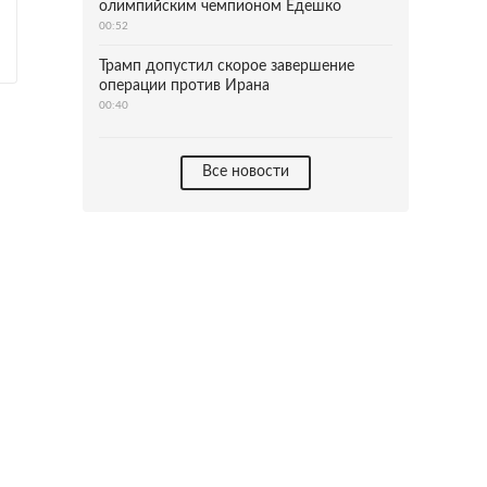
олимпийским чемпионом Едешко
00:52
Трамп допустил скорое завершение
операции против Ирана
00:40
Все новости