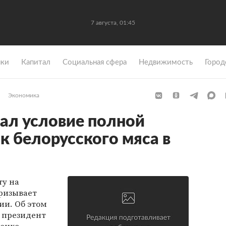
7 августа, 01:45
ки
Капитал
Социальная сфера
Недвижимость
Город
Экономика
ал условие полной
к белорусского мяса в
ту на
призывает
ии. Об этом
л президент