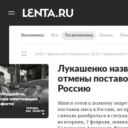
11
A
Экономика
Все
Госэкономика
Бизнес
Рын
16:00, 7 февраля 2017
(обновлено: 16:29, 7 февраля 2017)
Лукашенко назв
отмены поставо
Россию
Угадайте,
где настоящее
Минск готов к полному запре
фото
поставки мяса в Россию, но 
сначала разобраться в ситуац
во вторник, 7 февраля, заяви