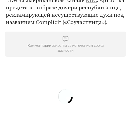
Live на американском канале
NBC
. Артистка
предстала в образе дочери республиканца,
рекламирующей несуществующие духи под
названием Complicit («Соучастница»).
Комментарии закрыты за истечением срока
давности