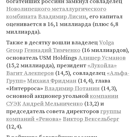
богатейших россиян замкнул совладелец
Новолипецкого металлургического
комбината
Владимир Лисин
, его капитал
оценивается в 16,1 миллиарда (плюс 6,8
миллиарда).
Также в десятку вошли владелец
Volga
Group
Геннадий Тимченко
(16 миллиардов),
основатель USM Holdings
Алишер Усманов
(15,2 миллиарда), президент
«Лукойла»
Вагит Алекперов
(14,5), совладелец
«Альфа-
Групп»
Михаил Фридман
(14,4), глава
«Интерроса»
Владимир Потанин
(14,3),
основной акционер угольной
компании
СУЭК
Андрей Мельниченко
(13,2) и
председатель совета директоров
группы
компаний «Ренова»
Виктор Вексельберг
(12,4).