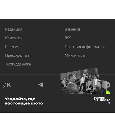
Редакция
Вакансии
Контакты
RSS
Реклама
Правовая информация
Пресс-релизы
Мини-игры
Техподдержка
18
+
Угадайте, где
настоящее фото
© 1999–2026 Все права защищены.
ООО «Лента.Ру»