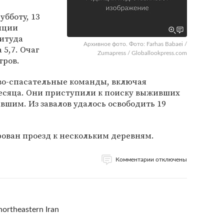
убботу, 13
нции
нитуда
Архивное фото. Фото: Farhas Babaei /
5,7. Очаг
Zumapress / Globallookpress.com
тров.
во-спасательные команды, включая
есяца. Они приступили к поиску выживших
шим. Из завалов удалось освободить 19
рован проезд к нескольким деревням.
Комментарии отключены
northeastern Iran