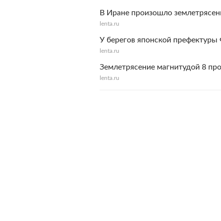
В Иране произошло землетрясен
lenta.ru
У берегов японской префектуры
lenta.ru
Землетрясение магнитудой 8 пр
lenta.ru