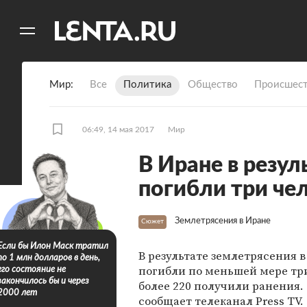
11
A
Мир
Все
Политика
Общество
Происшест
06:49, 14 мая 2017
Мир
В Иране в резул
погибли три че
Землетрясения в Иране
Сюжет
Если бы Илон Маск тратил
В результате землетрясения 
по 1 млн долларов в день,
погибли по меньшей мере три
его состояние не
закончилось бы и через
более 220 получили ранения.
2000 лет
сообщает телеканал Press TV.