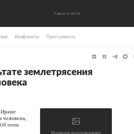
7 августа, 06:11
вия
Конфликты
Преступность
ьтате землетрясения
ловека
в Иране
 человека,
 Об этом