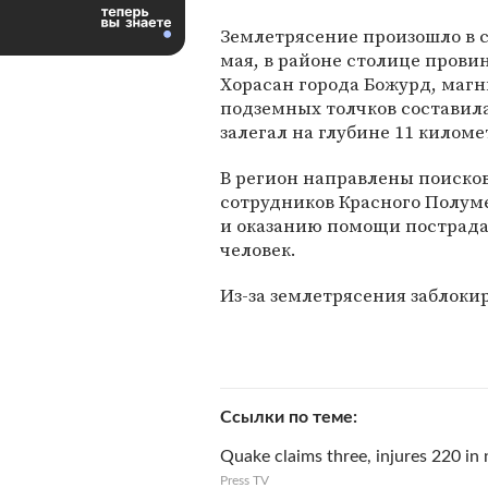
Землетрясение произошло в с
мая, в районе столице прови
Хорасан города Божурд, маг
подземных толчков составила 
залегал на глубине 11 киломе
В регион направлены поиско
сотрудников Красного Полум
и оказанию помощи пострадав
человек.
Из-за землетрясения заблоки
Ссылки по теме
Quake claims three, injures 220 in 
Press TV