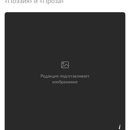
«Поэзия» и «Проза»