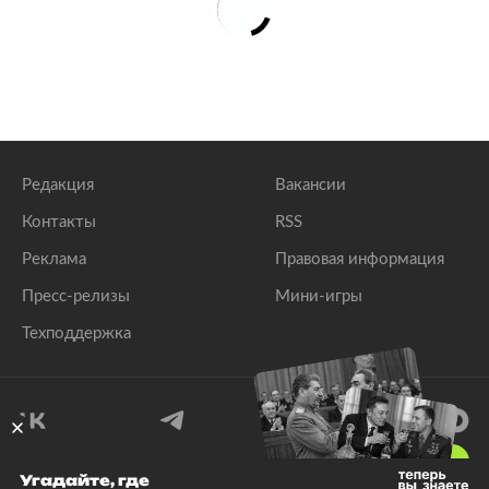
Редакция
Вакансии
Контакты
RSS
Реклама
Правовая информация
Пресс-релизы
Мини-игры
Техподдержка
18
+
Угадайте, где