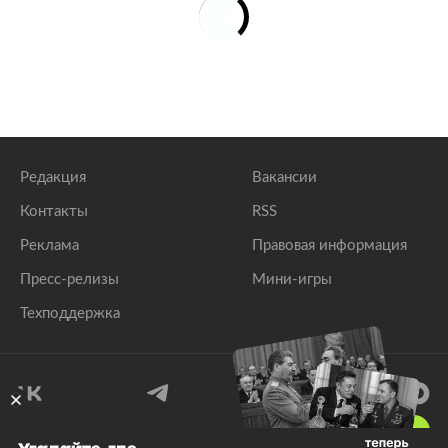
Редакция
Вакансии
Контакты
RSS
Реклама
Правовая информация
Пресс-релизы
Мини-игры
Техподдержка
18
+