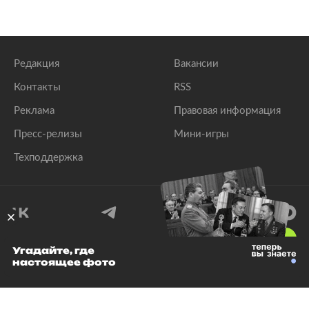
Редакция
Вакансии
Контакты
RSS
Реклама
Правовая информация
Пресс-релизы
Мини-игры
Техподдержка
18
+
Угадайте, где
настоящее фото
© 1999–2026 Все права защищены.
ООО «Лента.Ру»
Лента добра