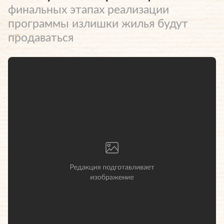
финальных этапах реализации
программы излишки жилья будут
продаваться