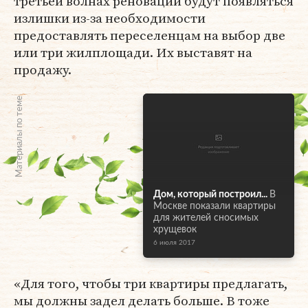
третьей волнах реновации будут появляться
излишки из-за необходимости
предоставлять переселенцам на выбор две
или три жилплощади. Их выставят на
продажу.
Материалы по теме
Дом, который построил...
В
Москве показали квартиры
для жителей сносимых
хрущевок
6 июля 2017
«Для того, чтобы три квартиры предлагать,
мы должны задел делать больше. В тоже