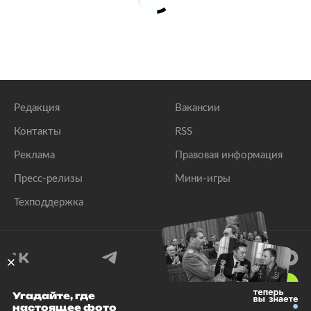
Редакция
Вакансии
Контакты
RSS
Реклама
Правовая информация
Пресс-релизы
Мини-игры
Техподдержка
18
+
Угадайте, где
настоящее фото
© 1999–2026 Все права защищены.