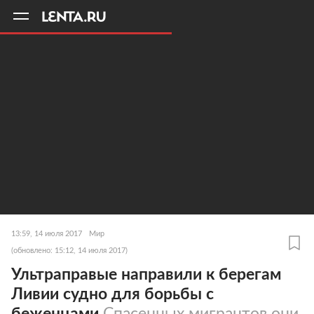
11
A
13:59, 14 июля 2017
Мир
(обновлено: 15:12, 14 июля 2017)
Ультраправые направили к берегам
Ливии судно для борьбы с
беженцами
Спасенных мигрантов они