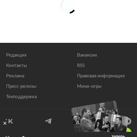
Редакция
Вакансии
Контакты
RSS
Реклама
Правовая информация
Пресс-релизы
Мини-игры
Техподдержка
18
+