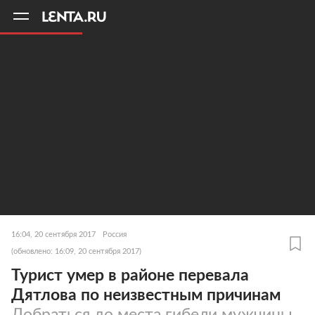
11
A
16:04, 20 сентября 2017
Россия
(обновлено: 16:09, 20 сентября 2017)
Турист умер в районе перевала
Дятлова по неизвестным причинам
Добраться до места гибели мужчины