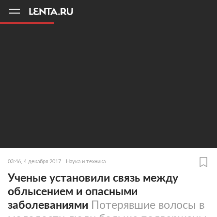
11
A
03:46, 4 декабря 2017
Наука и техника
Ученые установили связь между
облысением и опасными
заболеваниями
Потерявшие волосы в