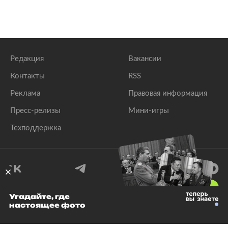
Редакция
Вакансии
Контакты
RSS
Реклама
Правовая информация
Пресс-релизы
Мини-игры
Техподдержка
18
+
Угадайте, где
настоящее фото
© 1999–2026 Все права защищены.
ООО «Лента.Ру»