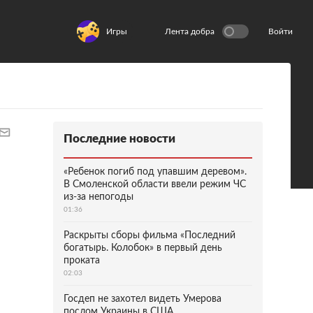
Игры
Лента добра
Войти
Последние новости
«Ребенок погиб под упавшим деревом».
В Смоленской области ввели режим ЧС
из-за непогоды
01:36
Раскрыты сборы фильма «Последний
богатырь. Колобок» в первый день
проката
02:03
Госдеп не захотел видеть Умерова
послом Украины в США