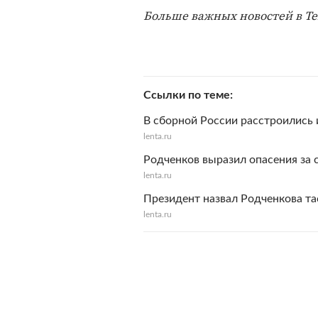
Больше важных новостей в T
Ссылки по теме
В сборной России расстроились 
lenta.ru
Родченков выразил опасения за 
lenta.ru
Президент назвал Родченкова т
lenta.ru