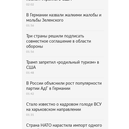
02:02
В Германии назвали жалкими жалобы и
мольбы Зеленского
01:56
Три страны решили подписать
совместное соглашение в области
обороны
01:56
Трамп запретил «родильный туризм» в
США
01:48
В России объяснили рост популярности
партии АдГ в Германии
01:42
Стало известно о кадровом голоде ВСУ
на харьковском направлении
01:31
Страна НАТО нарастила импорт одного