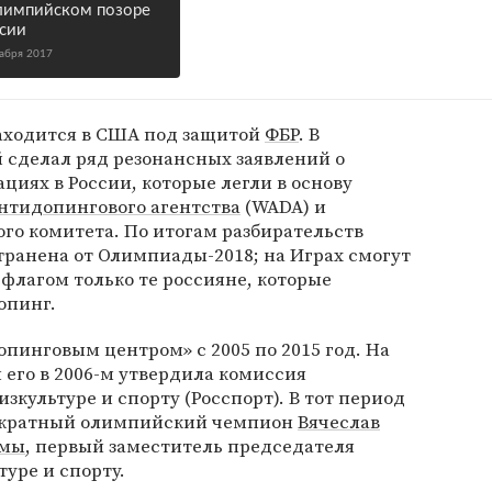
лимпийском позоре
сии
кабря 2017
находится в США под защитой
ФБР
. В
сделал ряд резонансных заявлений о
иях в России, которые легли в основу
нтидопингового агентства
(WADA) и
о комитета. По итогам разбирательств
транена от Олимпиады-2018; на Играх смогут
флагом только те россияне, которые
опинг.
пинговым центром» с 2005 по 2015 год. На
 его в 2006-м утвердила комиссия
зкультуре и спорту (Росспорт). В тот период
вукратный олимпийский чемпион
Вячеслав
умы
, первый заместитель председателя
уре и спорту.