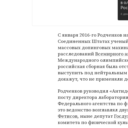
в о
Рос
6 де
С января 2016-го Родченков 
Соединенных Штатах ученый 
массовых допинговых махинац
расследований
Всемирного а
Международного олимпийског
российская сборная была отс
выступить под нейтральным 
докажут, что не применяли д
Родченков руководил «Антидо
посту директора лаборатории
Федерального агентства по фи
это ведомство возглавлял д
Фетисов
, ныне депутат
Госд
комитета по физической культ