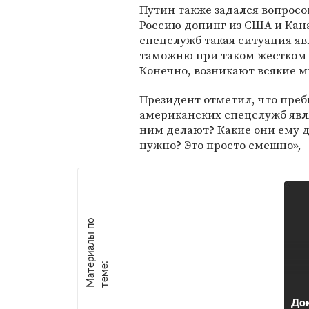
Путин также задался вопросо
Россию допинг из США и Кана
спецслужб такая ситуация яв
таможню при таком жестком к
Конечно, возникают всякие мы
Президент отметил, что пре
американских спецслужб явл
ним делают? Какие они ему д
нужно? Это просто смешно»,
М
а
т
р
и
а
л
ы
п
о
т
е
м
е
е
:
До