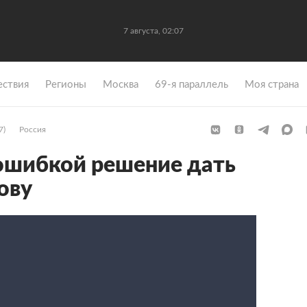
7 августа, 02:07
ствия
Регионы
Москва
69-я параллель
Моя страна
7)
Россия
ошибкой решение дать
ову