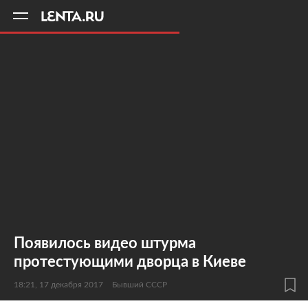
11
A
Появилось видео штурма
протестующими дворца в Киеве
18:21, 17 декабря 2017
Бывший СССР