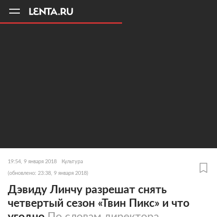
11
A
19:54, 9 января 2018
Культура
(обновлено: 23:38, 9 января 2018)
Дэвиду Линчу разрешат снять
четвертый сезон «Твин Пикс» и что
угодно
По словам директора