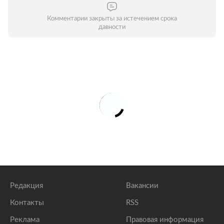
Комментарии закрыты за истечением срока
давности
Редакция
Вакансии
Контакты
RSS
Реклама
Правовая информация