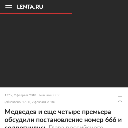
11
A
17:19, 2 февраля 2018
Бывший СССР
(обновлено: 17:30, 2 февраля 2018)
Медведев и еще четыре премьера
обсудили постановление номер 666 и
содрогнулись
Глава российского