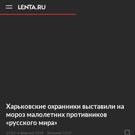
11
A
Харьковские охранники выставили на
мороз малолетних противников
«русского мира»
17:02, 6 февраля 2018
Бывший СССР