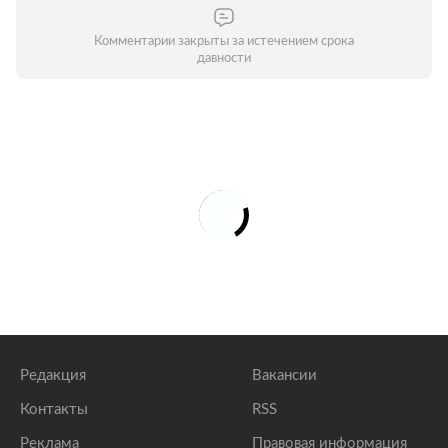
Комментарии закрыты за истечением срока
давности
Редакция
Вакансии
Контакты
RSS
Реклама
Правовая информация