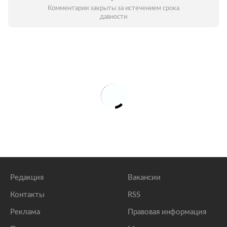
Комментарии закрыты за истечением срока
давности
Редакция
Вакансии
Контакты
RSS
Реклама
Правовая информация