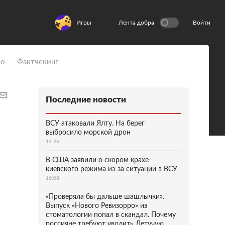
Игры
Лента добра
Войти
ио
Фактчекинг
Последние новости
ВСУ атаковали Ялту. На берег
выбросило морской дрон
14:26
В США заявили о скором крахе
киевского режима из-за ситуации в ВСУ
16:08
«Проверяла бы дальше шашлычки».
Выпуск «Нового Ревизорро» из
стоматологии попал в скандал. Почему
россияне требуют уволить Летучую