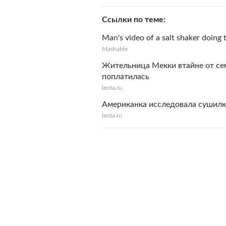
Ссылки по теме
Man's video of a salt shaker doing t
Mashable
Жительница Мекки втайне от се
поплатилась
lenta.ru
Американка исследовала сушилку
lenta.ru