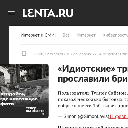
11
A
Интернет и СМИ
Все
Интернет
Киберпрест
22:30, 12 февраля 2018
(обновлено: 22:34, 12 февраля 201
«Идиотские» тр
прославили бр
Пользователь Twitter Саймон
Угадайте,
показал несколько бытовых т
где настоящее
фото
собрало почти 150 тысяч прос
— Simon (@SimonLavis)
11 февр. 
На записи молодой человек вз