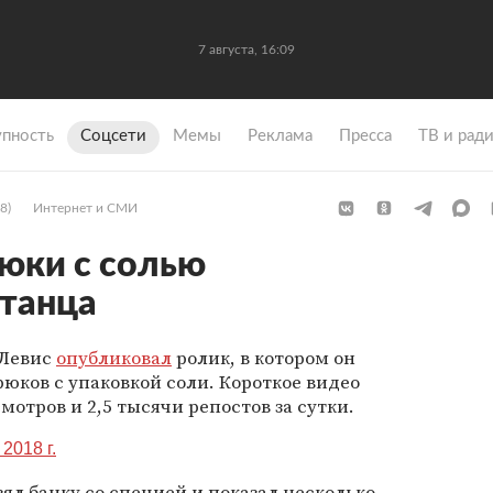
7 августа, 16:09
упность
Coцсети
Мемы
Реклама
Пресса
ТВ и рад
8)
Интернет и СМИ
юки с солью
итанца
 Левис
опубликовал
ролик, в котором он
рюков с упаковкой соли. Короткое видео
мотров и 2,5 тысячи репостов за сутки.
2018 г.
ял банку со специей и показал несколько