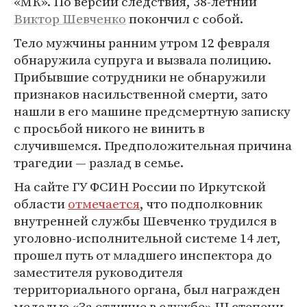
«МК». По версии следствия, 38-летний
Виктор Шевченко
покончил с собой.
Тело мужчины ранним утром 12 февраля
обнаружила супруга и вызвала полицию.
Прибывшие сотрудники не обнаружили
признаков насильственной смерти, зато
нашли в его машине предсмертную записку
с просьбой никого не винить в
случившемся. Предположительная причина
трагедии — разлад в семье.
На сайте ГУ ФСИН России по Иркутской
области
отмечается
, что подполковник
внутренней службы Шевченко трудился в
уголовно-исполнительной системе 14 лет,
прошел путь от младшего инспектора до
заместителя руководителя
территориального органа, был награжден
медалью «За отличие в службе» III степени,