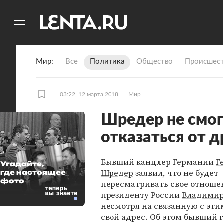
11
A
Мир
Все
Политика
Общество
Происшест
03:22, 12 марта 2018
Мир
Шредер не смог
отказаться от 
Бывший канцлер Германии
Г
Угадайте,
Шредер
заявил, что не будет
где настоящее
фото
пересматривать свое отноше
президенту России
Владимир
несмотря на связанную с эти
свой адрес. Об этом бывший 