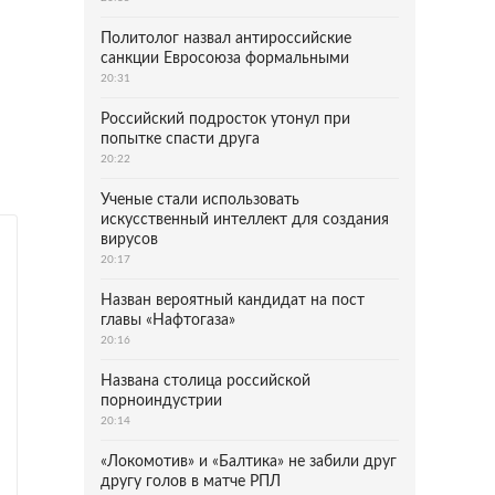
Политолог назвал антироссийские
санкции Евросоюза формальными
20:31
Российский подросток утонул при
попытке спасти друга
20:22
Ученые стали использовать
искусственный интеллект для создания
вирусов
20:17
Назван вероятный кандидат на пост
главы «Нафтогаза»
20:16
Названа столица российской
порноиндустрии
20:14
«Локомотив» и «Балтика» не забили друг
другу голов в матче РПЛ