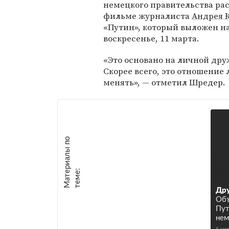
немецкого правительства рас
фильме журналиста
Андрея 
«Путин», который выложен н
воскресенье, 11 марта.
«Это основано на личной друж
Скорее всего, это отношение 
менять», — отметил Шредер.
М
а
т
р
и
а
л
ы
п
о
т
е
м
е
е
:
Дру
Объ
Пут
нем