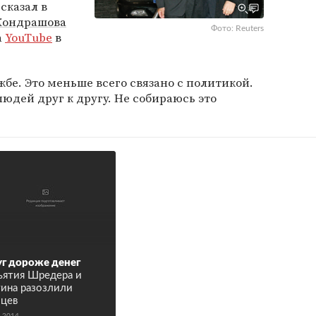
сказал в
Кондрашова
Фото: Reuters
а
YouTube
в
бе. Это меньше всего связано с политикой.
людей друг к другу. Не собираюсь это
г дороже денег
ятия Шредера и
ина разозлили
цев