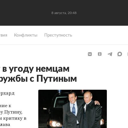
8 августа, 20:48
вия
Конфликты
Преступность
 в угоду немцам
дружбы с Путиным
ерхард
ние к
у Путину
,
м критику в
глава