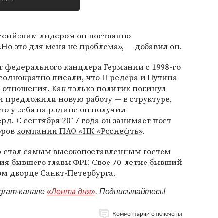
я 2014
российским лидером он постоянно
«Но это для меня не проблема», — добавил он.
 федерального канцлера Германии с 1998-го
еоднократно писали, что Шредера и Путина
 отношения. Как только политик покинул
ии предложили новую работу — в структуре,
 это у себя на родине он получил
рд. С сентября 2017 года он занимает пост
оров
компании ПАО «НК «Роснефть»
.
ер стал самым высокопоставленным гостем
ия бывшего главы ФРГ. Свое 70-летие бывший
ом дворце Санкт-Петербурга.
egram-канале
«Лента дня»
. Подписывайтесь!
Комментарии отключены