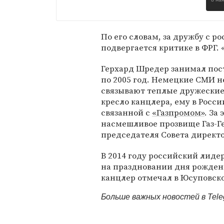
8 ма
По его словам, за дружбу с 
подвергается критике в ФРГ. 
Герхард Шредер занимал пост
по 2005 год. Немецкие СМИ н
связывают теплые дружеские
кресло канцлера, ему в Росс
связанной с
«Газпромом»
. За
насмешливое прозвище Газ-Ге
председателя Совета директ
В 2014 году российский лид
на праздновании дня рожден
канцлер отмечал в Юсуповск
Больше важных новостей в Tel